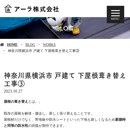
MENU
BLOG
HOME
BLOG
WORKS
神奈川県横浜市 戸建て 下屋根葺き替え工事③
神奈川県横浜市 戸建て 下屋根葺き替え
工事③
2023.10.27
屋根の葺き替え
とは。。
既存の屋根を解体・撤去し、新しく張り替えることです。
屋根材だけでなく、野地板や防水シートといった下地も新しくなるため
新築時
と同等の防水性
の回復が期待できます。