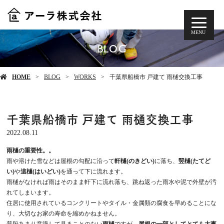
MENU
BLOG
HOME
BLOG
WORKS
千葉県船橋市 戸建て 雨樋交換工事
千葉県船橋市 戸建て 雨樋交換工事
2022.08.11
雨樋の重要性。。
雨や溶けた雪などは屋根の勾配に沿って
軒樋(のきどい)
に落ち、
竪樋(たてど
い)
や
這樋(はいどい)
を通って下に流れます。
雨樋がなければ雨はそのまま軒下に流れ落ち、跳ね返った雨水や泥で外壁が汚
れてしまいます。
住居に使用されているコンクリートやタイル・金属類の腐食を早めることにな
り、大切なお家の寿命を縮めかねません。
普段あまり意識して見ることのない
雨樋
ですが、
屋根の一部としてとても大事