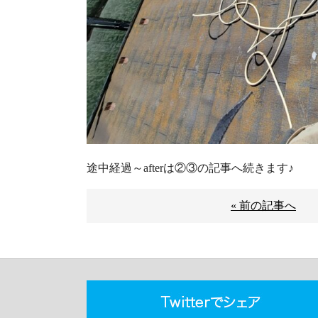
途中経過～afterは②③の記事へ続きます♪
« 前の記事へ