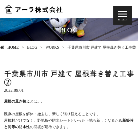
MENU
BLOG
HOME
BLOG
WORKS
千葉県市川市 戸建て 屋根葺き替え工事②
千葉県市川市 戸建て 屋根葺き替え工事
②
2022.09.01
屋根の葺き替え
とは。。
既存の屋根を解体・撤去し、新しく張り替えることです。
屋根材だけでなく、野地板や防水シートといった下地も新しくなるため
新築時
と同等の防水性
の回復が期待できます。