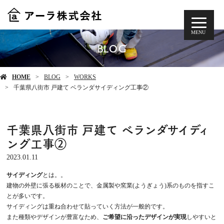
MENU
BLOG
HOME
BLOG
WORKS
千葉県八街市 戸建て ベランダサイディング工事②
千葉県八街市 戸建て ベランダサイディ
ング工事②
2023.01.11
サイディング
とは。。
建物の外壁に張る板材のことで、金属製や窯業(ようぎょう)系のものを指すこ
とが多いです。
サイディングは重ね合わせて貼っていく方法が一般的です。
また種類やデザインが豊富なため、
ご希望に沿ったデザインが実現
しやすいと